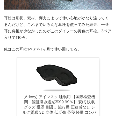
耳栓は形状、素材、弾力によって使い心地がかなり違ってく
るんだけど、これまでいろんな耳栓を使ってみた結果、一番
耳に負担が少なかったのがこのダイソーの黄色の耳栓。3ペア
入りで110円。
俺はこの耳栓1ペアを1ヶ月で使い回してる。
[Adcey] アイマスク 睡眠用 【国際検査機
関・認証済み遮光率99.99％】 安眠 快眠
グッズ 眼罩 目隠し 旅行用 圧迫感なし シ
ルク質感 3D 立体 低反発 昼寝 軽量 コンパ