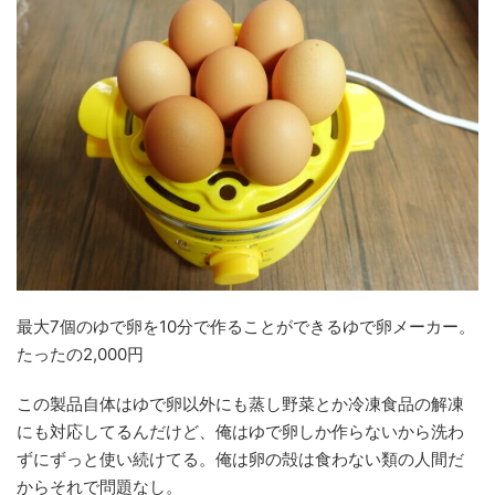
最大7個のゆで卵を10分で作ることができるゆで卵メーカー。
たったの2,000円
この製品自体はゆで卵以外にも蒸し野菜とか冷凍食品の解凍
にも対応してるんだけど、俺はゆで卵しか作らないから洗わ
ずにずっと使い続けてる。俺は卵の殻は食わない類の人間だ
からそれで問題なし。