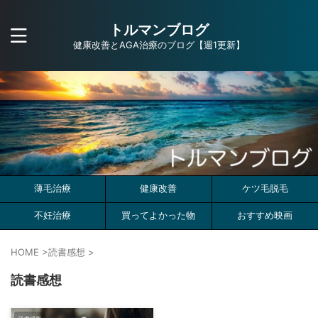
トルマンブログ
健康改善とAGA治療のブログ【週1更新】
薄毛治療
健康改善
ケツ毛脱毛
不妊治療
買ってよかった物
おすすめ映画
HOME
>
読書感想
>
読書感想