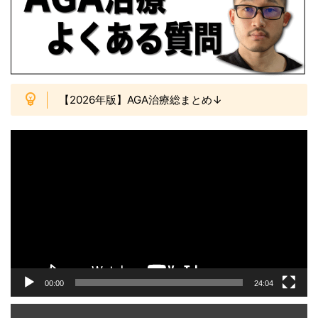
【2026年版】AGA治療総まとめ↓
動
画
プ
レ
ー
ヤ
ー
00:00
24:04