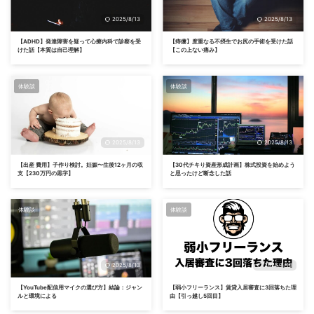
2025/8/13
2025/8/13
【ADHD】発達障害を疑って心療内科で診察を受
【痔瘻】度重なる不摂生でお尻の手術を受けた話
けた話【本質は自己理解】
【この上ない痛み】
体験談
体験談
2025/8/13
2025/8/13
【出産 費用】子作り検討。妊娠〜生後12ヶ月の収
【30代チキり資産形成計画】株式投資を始めよう
支【230万円の黒字】
と思ったけど断念した話
体験談
体験談
2025/8/13
2025/8/13
【YouTube配信用マイクの選び方】結論：ジャン
【弱小フリーランス】賃貸入居審査に3回落ちた理
ルと環境による
由【引っ越し5回目】