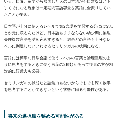
いる。自論、留学から帰国した人の日本語が不自然なほど下
手くそになる現象は一定期間言語容量を英語に全振りしてい
たことが要因。
日本語が十分に使えるレベルで第2言語を学習する分にはなん
とか元に戻るんだけど、日本語もままならない幼少期に無理
矢理複数言語を詰め込めすぎると、結果どの言語も十分なレ
ベルに到達しないいわゆるセミリンガルの状態になる。
言語には簡単な日常会話で使うレベルの言葉と論理整理のよ
うに思考をするときに使う言葉の2種類があって後者の方が相
対的に語彙力も必要。
セミリンガルの状態だと語彙力もないからそもそも深く物事
を思考することができないという状態に陥る可能性がある。
将来の選択肢を狭める可能性がある