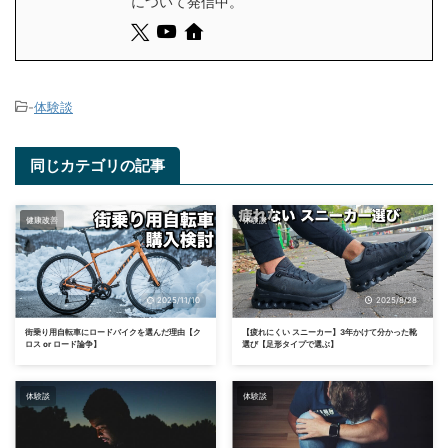
について発信中。
-
体験談
同じカテゴリの記事
体験談
健康改善
体験談
2025/11/10
2025/8/28
街乗り用自転車にロードバイクを選んだ理由【ク
【疲れにくい スニーカー】3年かけて分かった靴
ロス or ロード論争】
選び【足形タイプで選ぶ】
体験談
体験談