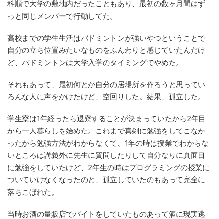
科順で大学の敷地内だったこともあり、最初の数ヶ月間はず
っと同じメンバーで行動してた。
高校までの学生生活はバドミントンが強いやつということで
自分の立ち位置みたいなものをふんわりと感じていたんだけ
ど、バドミントンは大学入学のタイミングでやめた。
それもあって、最初何とか自分の居場所を作ろうと思ってい
ろんな人に声をかけたけど、空回りした。結果、孤立した。
学生寮は1年経ったら退寮することが決まっていたから2年目
から一人暮らしを始めた。これまで真剣に勉強をしてこなか
ったから勉強方法がわからなくて、1年の時は授業でわからな
いところは講義外に先生に質問したりして自分なりに真面目
に勉強をしていたけど、2年生の時はプログラミングの授業に
ついていけなくなったのと、孤立していたのもあって完全に
落ちこぼれた。
当時お酒の量販店でバイトをしていたものあって酒に現実逃