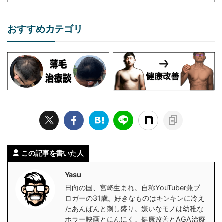
おすすめカテゴリ
この記事を書いた人
Yasu
日向の国、宮崎生まれ。自称YouTuber兼ブ
ロガーの31歳。好きなものはキンキンに冷え
たあんぱんと刺し盛り。嫌いなモノは幼稚な
ホラー映画とにんにく。健康改善とAGA治療