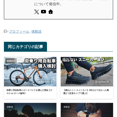
について発信中。
-
プロフィール
,
体験談
同じカテゴリの記事
体験談
健康改善
体験談
2025/11/10
2025/8/28
街乗り用自転車にロードバイクを選んだ理由【ク
【疲れにくい スニーカー】3年かけて分かった靴
ロス or ロード論争】
選び【足形タイプで選ぶ】
体験談
体験談