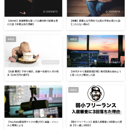
2025/8/13
2025/8/13
【ADHD】発達障害を疑って心療内科で診察を受
【痔瘻】度重なる不摂生でお尻の手術を受けた話
けた話【本質は自己理解】
【この上ない痛み】
体験談
体験談
2025/8/13
2025/8/13
【出産 費用】子作り検討。妊娠〜生後12ヶ月の収
【30代チキり資産形成計画】株式投資を始めよう
支【230万円の黒字】
と思ったけど断念した話
体験談
体験談
2025/8/13
2025/8/13
【YouTube配信用マイクの選び方】結論：ジャン
【弱小フリーランス】賃貸入居審査に3回落ちた理
ルと環境による
由【引っ越し5回目】