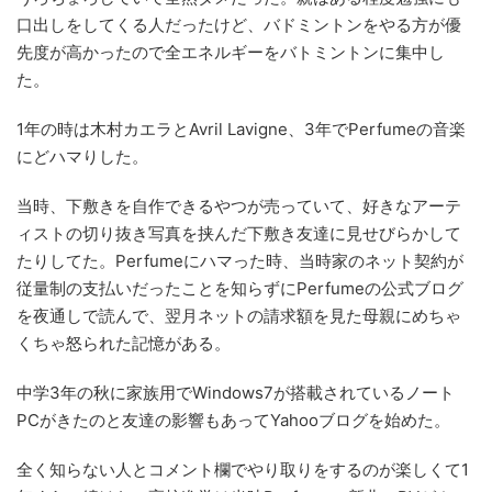
口出しをしてくる人だったけど、バドミントンをやる方が優
先度が高かったので全エネルギーをバトミントンに集中し
た。
1年の時は木村カエラとAvril Lavigne、3年でPerfumeの音楽
にどハマりした。
当時、下敷きを自作できるやつが売っていて、好きなアーテ
ィストの切り抜き写真を挟んだ下敷き友達に見せびらかして
たりしてた。Perfumeにハマった時、当時家のネット契約が
従量制の支払いだったことを知らずにPerfumeの公式ブログ
を夜通しで読んで、翌月ネットの請求額を見た母親にめちゃ
くちゃ怒られた記憶がある。
中学3年の秋に家族用でWindows7が搭載されているノート
PCがきたのと友達の影響もあってYahooブログを始めた。
全く知らない人とコメント欄でやり取りをするのが楽しくて1