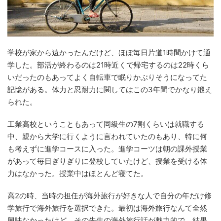
学校が家から遠かったんだけど、ほぼ毎日片道1時間かけて通
学した。部活が終わるのは21時近くで帰宅するのは22時くら
いだったのもあってよく自転車で眠りかぶりそうになってた
記憶がある。体力と忍耐力に関してはこの3年間でかなり鍛え
られた。
工業高校ということもあって同級生の7割くらいは就職する
中、親から大学に行くように言われていたのもあり、特に何
も考えずに進学コースに入った。進学コーツは朝の課外授業
があって毎日ぎりぎりに登校していたけど、授業を受ける体
力はなかった。授業中はほとんど寝てた。
高2の時、当時の担任が海外旅行が好きな人で自分の年だけ修
学旅行で海外旅行を選択できた。最初は海外旅行なんて全然
興味なかったけど、その先生の海外旅行話が魅力的で、結果