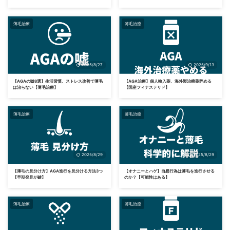
薄毛治療
薄毛治療
2025/8/27
2025/9/13
【AGAの嘘8選】生活習慣、ストレス改善で薄毛
【AGA治療】個人輸入薬、海外製治療薬辞める
は治らない【薄毛治療】
【国産フィナステリド】
薄毛治療
薄毛治療
2025/8/29
2025/8/29
【薄毛の見分け方】AGA進行を見分ける方法3つ
【オナニーとハゲ】自慰行為は薄毛を進行させる
【早期発見が鍵】
のか？【可能性はある】
薄毛治療
薄毛治療