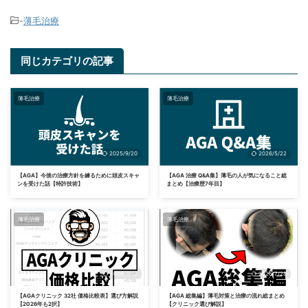
-
薄毛治療
同じカテゴリの記事
薄毛治療
薄毛治療
2025/9/20
2026/5/22
【AGA】今後の治療方針を練るために頭皮スキャ
【AGA 治療 Q&A集】薄毛の人が気になること総
ンを受けた話【特許技術】
まとめ【治療歴7年目】
薄毛治療
薄毛治療
2026/6/12
2026/7/28
【AGAクリニック 32社 価格比較表】選び方解説
【AGA 総集編】薄毛対策と治療の流れ総まとめ
【2026年も2択】
【クリニック選び解説】