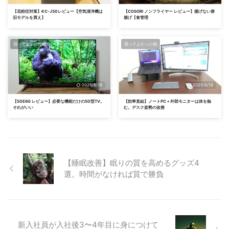
【花粉症対策】KC-J50レビュー【空気清浄機は
【COSORI ノンフライヤー レビュー】揚げない唐
旧モデルを買え】
揚げ【食管理
買ってよかった物
買ってよかった物
2025/8/18
2025/8/18
【50E6G レビュー】必要な機能だけの50型TV。
【効率直結】ノートPC＋外部モニターは体を蝕
それがいい
む。デスク姿勢の改善
【睡眠改善】眠りの質を高めるグッズ4
選。時間がなければ質で勝負
新入社員が入社後3〜4年目に身につけて