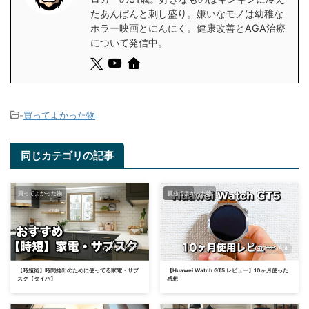
たあんぱんと刺し盛り。嫌いなモノは幼稚な
ホラー映画とにんにく。健康改善とAGA治療
について発信中。
-
買ってよかった物
同じカテゴリの記事
買ってよかった物
健康改善
買ってよかった物
2025/12/5
2025/9/4
【時短術】時間捻出のために使ってる家電・サブ
【Huawei Watch GT5 レビュー】10ヶ月使った
スク【タイパ】
感想