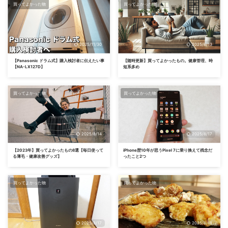
買ってよかった物
買ってよかった物
2025/11/30
2025/8/13
【Panasonic ドラム式】購入検討者に伝えたい事
【随時更新】買ってよかったもの。健康管理、時
【NA-LX127D】
短系多め
買ってよかった物
買ってよかった物
2025/8/14
2025/8/17
【2023年】買ってよかったもの8選【毎日使って
iPhone歴10年が思うPixel 7に乗り換えて残念だ
る薄毛・健康改善グッズ】
ったこと2つ
買ってよかった物
買ってよかった物
2025/8/17
2025/8/18